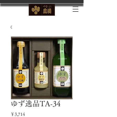
ゆず逸品TA-34
価
￥3,714