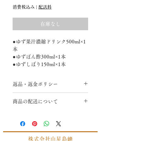
格
消費税込み
|
配送料
在庫なし
●ゆず果汁濃縮ドリンク500ml×1
本
●ゆずぽん酢300ml×1本
●ゆずしぼり150ml×1本
返品・返金ポリシー
商品に明らかな欠陥がある場合または
商品の配送について
品違いの場合、返品等にかかる送料は
弊社が負担いたします。
３～５日以内に発送予定（休業日を除
く）
送料950円
株式会社山星島﨑